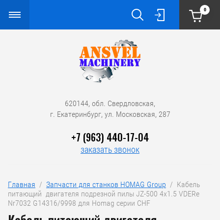
0
620144, обл. Свердловская,
г. Екатеринбург, ул. Московская, 287
+7 (963) 440-17-04
заказать звонок
Главная
  /  
Запчасти для станков HOMAG Group
  /  Кабель 
питающий  двигателя подрезной пилы JZ-500 4x1.5 VDERe 
Nr7032 G14316/9998 для Homag серии CHF
Кабель питающий двигателя