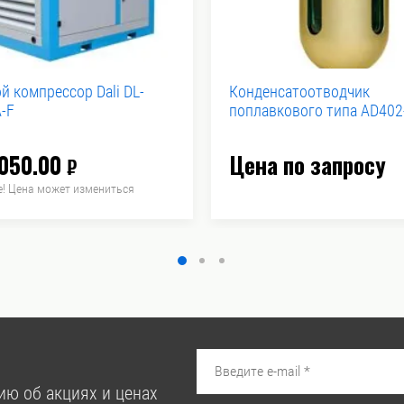
й компрессор Dali DL-
Конденсатоотводчик
-F
поплавкового типа AD402
 050.00
Цена по запросу
₽
! Цена может измениться
ию об акциях и ценах