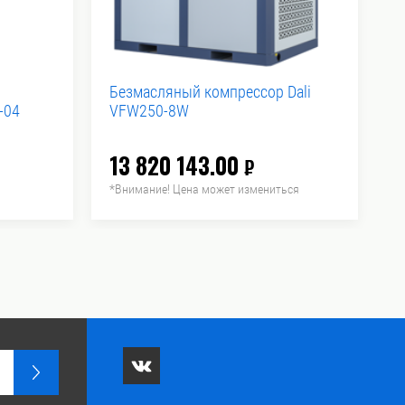
Безмасляный компрессор Dali
В
-04
VFW250-8W
3
13 820 143.00
1
₽
*Внимание! Цена может измениться
*