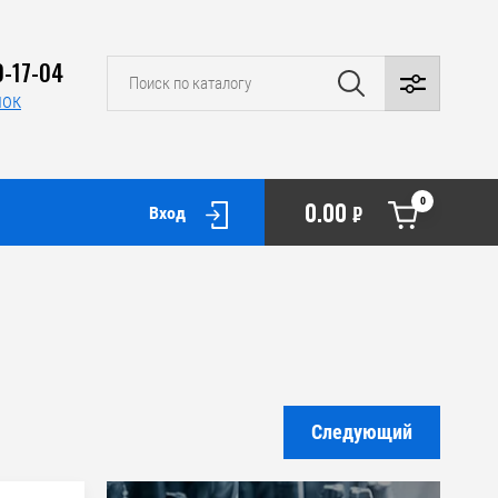
0-17-04
нок
0
0.00
₽
Вход
Следующий