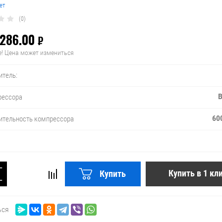
ет
(0)
 286.00
₽
! Цена может измениться
итель:
В
рессора
60
ительность компрессора
−
Купить в 1 кл
Купить
+
ься