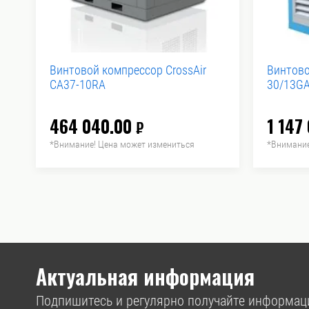
Винтовой компрессор CrossAir
Винтово
CA37-10RA
30/13GA
464 040.00
1 147
₽
*Внимание! Цена может измениться
*Внимание
Актуальная информация
Подпишитесь и регулярно получайте информац