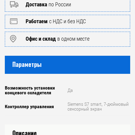
Доставка
по России
Работаем
с НДС и без НДС
Офис и склад
в одном месте
Параметры
Возможность установки
Да
концевого охладителя
Siemens S7 smart, 7-дюймовый
Контроллер управления
сенсорный экран
Описание