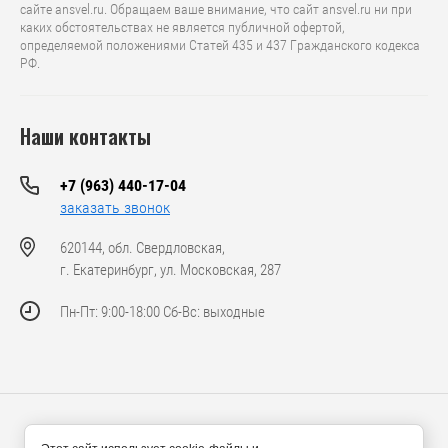
сайте ansvel.ru. Обращаем ваше внимание, что caйт ansvel.ru ни при
каких обстоятельствах не является публичной офертой,
определяемой положениями Статей 435 и 437 Гражданского кодекса
РФ.
Наши контакты
+7 (963) 440-17-04
заказать звонок
620144, обл. Свердловская,
г. Екатеринбург, ул. Московская, 287
Пн-Пт: 9:00-18:00 Сб-Вс: выходные
© 2024-2026 ООО «Ансвел Машинери»