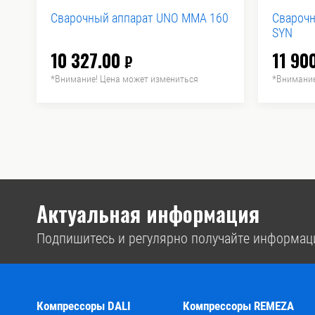
Сварочный аппарат UNO MMA 160
Свароч
SYN
10 327.00
11 90
₽
*Внимание! Цена может измениться
*Внимание
Актуальная информация
Подпишитесь и регулярно получайте информац
Компрессоры DALI
Компрессоры REMEZA