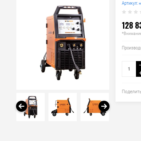
Артикул:
н
128 8
*Внимание
Производ
Поделит