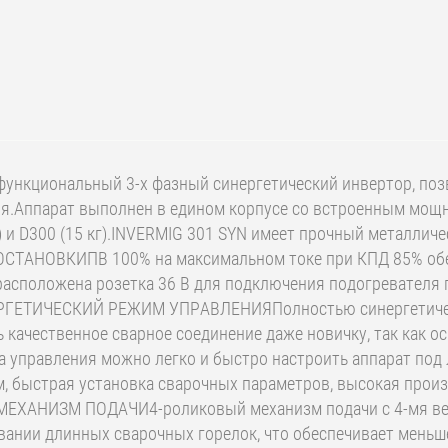
нкциональный 3-х фазный синергетический инвертор, поз
ия.Аппарат выполнен в едином корпусе со встроенным мощ
 и D300 (15 кг).INVERMIG 301 SYN имеет прочный металлич
 ОСТАНОВКИПВ 100% на максимальном токе при КПД 85% об
 расположена розетка 36 В для подключения подогревателя
ЕРГЕТИЧЕСКИЙ РЕЖИМ УПРАВЛЕНИЯПолностью синергетическ
ь качественное сварное соединение даже новичку, так как
 управления можно легко и быстро настроить аппарат под 
 быстрая установка сварочных параметров, высокая произ
МЕХАНИЗМ ПОДАЧИ4-роликовый механизм подачи с 4-мя ве
вании длинных сварочных горелок, что обеспечивает мень