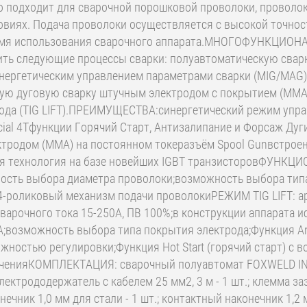
 подходит для сварочной порошковой проволоки, проволок
виях. Подача проволоки осуществляется с высокой точност
время использования сварочного аппарата.МНОГОФУНКЦИОН
ить следующие процессы сварки: полуавтоматическую сварк
инергетическим управлением параметрами сварки (MIG/MAG
ную дуговую сварку штучным электродом с покрытием (ММА)
да (TIG LIFT).ПРЕИМУЩЕСТВА:синергетический режим управл
ecial 4Tфункции Горячий Старт, Антизалипание и Форсаж Ду
ктродом (ММА) на постоянном токеразъём Spool Gunвстроен
ая технология на базе новейших IGBT транзисторовФУ
ожность выбора диаметра проволоки;возможность выбора тип
T;4-роликовый механизм подачи проволокиРЕЖИМ TIG LIFT: 
варочного тока 15-250А, ПВ 100%;в конструкции аппарата 
А;возможность выбора типа покрытия электрода;Функция An
ожностью регулировки;Функция Hot Start (горячий старт) 
ченияКОМПЛЕКТАЦИЯ: сварочный полуавтомат FOXWELD INVER
; электрододержатель с кабелем 25 мм2, 3 м - 1 шт.; клемма з
нечник 1,0 мм для стали - 1 шт.; контактный наконечник 1,2 