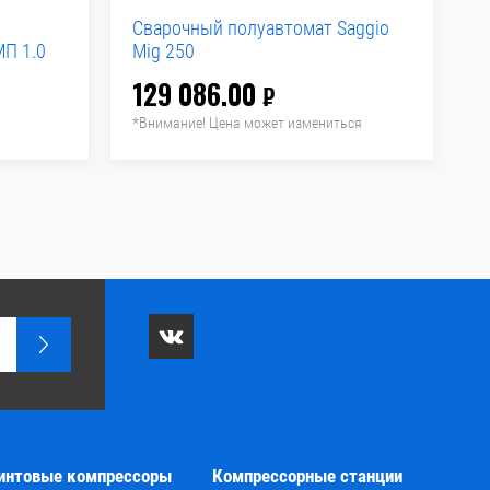
Сварочный полуавтомат Saggio
М
П 1.0
Mig 250
F
129 086.00
4
₽
*Внимание! Цена может измениться
*
интовые компрессоры
Компрессорные станции