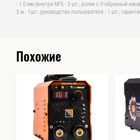
- 1.0 мм (внутри МП) - 2 шт.; ролик с V-образный кана
3 м - 1шт.; руководство пользователя - 1 шт.; гаранти
Похожие