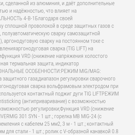
и, сделанной из алюминия, и даёт дополнительные
ью и надёжностью, что влияет на
АЛЬНОСТЬ 4-В-1Благодаря своей
у сплошной проволокой в среде защитных газов с
), полуавтоматическую сварку самозащитной
, аргонодуговую сварку на постоянном токе с
енияаргонодуговая сварка (TIG LIFT) на
гифункция VRD (снижение напряжения холостого
ная термальная защита, индикатор
НКЦИОНАЛЬНЫЕ ОСОБЕННОСТИ:РЕЖИМ MIG/MAG:
а защитного газа;диапазон регулировки сварочного
аргонодуговая сварка вольфрамовым электродом при
используется контактный поджиг дуги TIG LIFTРЕЖИМ
tisticking (антиприваривание) с возможностью
с возможностью регулировки;Функция VRD (снижение
MIG 301 SYN - 1 шт.; горелка MB MIG-24 (с
аземления с кабелем 25 мм2, 3 м - 1 шт.; контактный
мм для стали - 1 шт.; ролик с V-образной канавкой 0.8