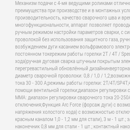
Механизм подачи с 4-мя ведущими роликами отлично
преимущества при производстве и в монтажных усло
производительность, качество сварочного шва и 
многофункциональности, аппарат позволяет провод
ручным режимом настройки параметров сварки, с с
проволокой без использования защитного газа, руч
возбуждением дуги касанием вольфрамового электро
постоянном токережим работы горелки 2Т / 4Т / Sp
хода)ручная дуговая сварка штучным покрытым эле
перегревастильный обновлённый дизайнинверторн
диаметр сварочной проволоки: 0,8 / 1,0 / 1,2;возм
тока 30 - 300 А;режимы работы горелки: 2Т/4Т/SP4
помощи вентильной горелки;диапазон регулировки с
MMA: диапазон регулировки сварочного тока 20-250
отключения;Функция Arc Force (форсаж дуги) с возм
напряжения холостого хода) с возможностью отклю
красным каналом 1,0 - 1,2 мм для стали), 3 м - 1 шт.
наконечник 0,8 мм для стали - 1 шт.; контактный нако