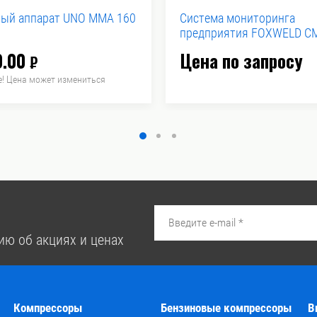
ный аппарат UNO MMA 160
Система мониторинга
предприятия FOXWELD СМ
0.00
Цена по запросу
₽
! Цена может измениться
ию об акциях и ценах
Компрессоры
Бензиновые компрессоры
В