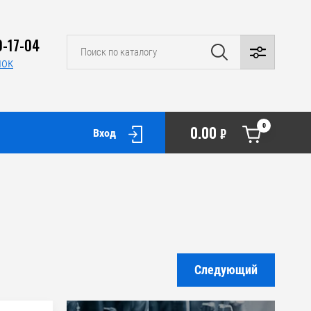
0-17-04
нок
0
0.00
₽
Вход
Следующий