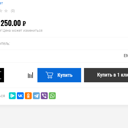
ет
(0)
 250.00
₽
! Цена может измениться
итель:
EN
−
Купить в 1 кл
Купить
+
ься