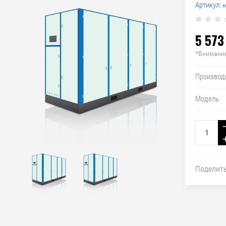
Артикул:
н
5 573
*Внимание
Производ
Модель
Поделит