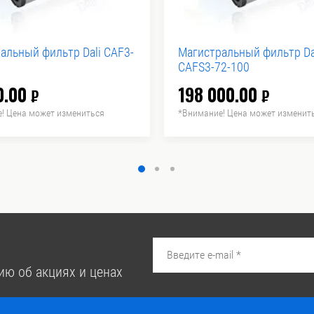
альный фильтр Dali CAF3-
Магистральный фильтр Da
CAFS3-72-100
0.00
198 000.00
₽
₽
! Цена может измениться
*Внимание! Цена может изменит
ию об акциях и ценах