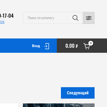
0-17-04
нок
0
0.00
₽
Вход
Следующий