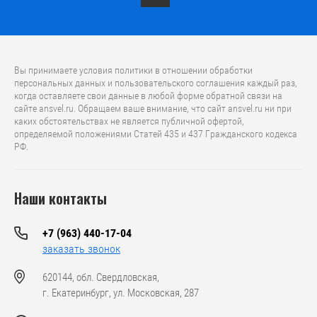
Вы принимаете условия политики в отношении обработки
персональных данных и пользовательского соглашения каждый раз,
когда оставляете свои данные в любой форме обратной связи на
сайте ansvel.ru. Обращаем ваше внимание, что caйт ansvel.ru ни при
каких обстоятельствах не является публичной офертой,
определяемой положениями Статей 435 и 437 Гражданского кодекса
РФ.
Наши контакты
+7 (963) 440-17-04
заказать звонок
620144, обл. Свердловская,
г. Екатеринбург, ул. Московская, 287