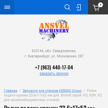
0
620144, обл. Свердловская,
г. Екатеринбург, ул. Московская, 287
+7 (963) 440-17-04
заказать звонок
Главная
  /  
Запчасти для станков HOMAG Group
  /  Ролик 
подачи кромки 23,6х17х52 мм для  Brandt серий: KD, KDN, KD 
для кромкооблицовочных станков
Ролик подачи кромки 23,6х17х52 мм