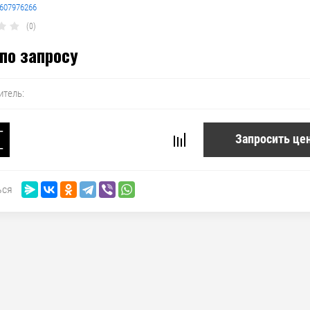
607976266
(0)
по запросу
итель:
−
Запросить це
+
ься