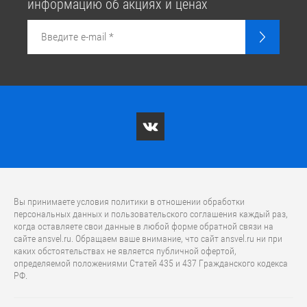
информацию об акциях и ценах
Вы принимаете условия политики в отношении обработки
персональных данных и пользовательского соглашения каждый раз,
когда оставляете свои данные в любой форме обратной связи на
сайте ansvel.ru. Обращаем ваше внимание, что caйт ansvel.ru ни при
каких обстоятельствах не является публичной офертой,
определяемой положениями Статей 435 и 437 Гражданского кодекса
РФ.