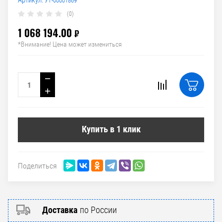
Артикул:
УТ-00001869
(0)
1 068 194.00
₽
*Внимание! Цена может измениться
−
+
Купить в 1 клик
Поделиться
Доставка
по России