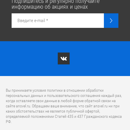
Подпишитесь и регулярно получайте
информацию об акциях и ценах
Вы принимаете условия политики в отношении обработки
персональных данных и пользовательского соглашения каждый раз,
когда оставляете свои данные в любой форме обратной связи на
сайте ansvel.ru. Обращаем ваше внимание, что caйт ansvel.ru ни при
каких обстоятельствах не является публичной офертой,
определяемой положениями Статей 435 и 437 Гражданского кодекса
РФ.