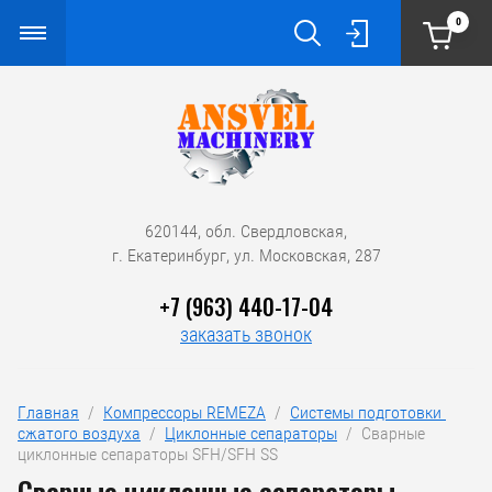
0
620144, обл. Свердловская,
г. Екатеринбург, ул. Московская, 287
+7 (963) 440-17-04
заказать звонок
Главная
  /  
Компрессоры REMEZA
  /  
Системы подготовки 
сжатого воздуха
  /  
Циклонные сепараторы
  /  Сварные 
циклонные сепараторы SFH/SFH SS
Сварные циклонные сепараторы