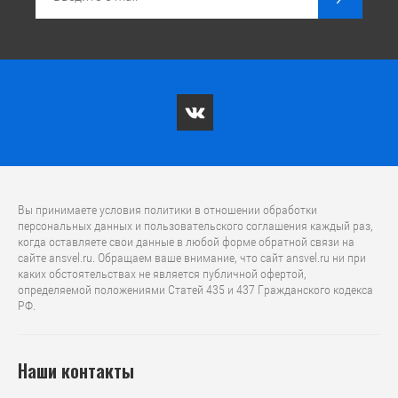
Вы принимаете условия политики в отношении обработки
персональных данных и пользовательского соглашения каждый раз,
когда оставляете свои данные в любой форме обратной связи на
сайте ansvel.ru. Обращаем ваше внимание, что caйт ansvel.ru ни при
каких обстоятельствах не является публичной офертой,
определяемой положениями Статей 435 и 437 Гражданского кодекса
РФ.
Наши контакты