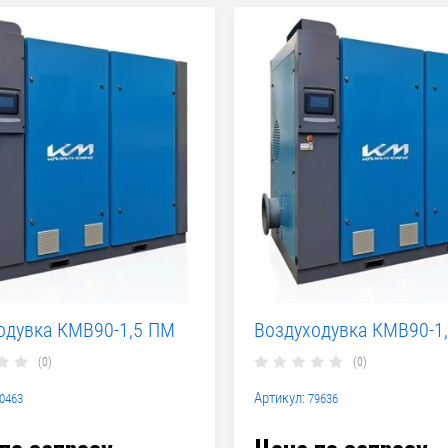
одувка КМВ90-1,5 ПМ
Воздуходувка КМВ90-1
(0)
(0)
Артикул:
0463
79636