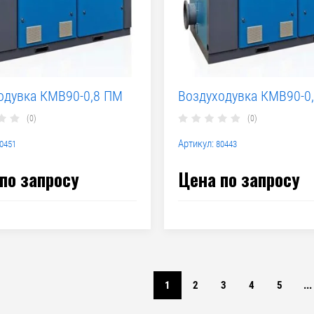
одувка КМВ90-0,8 ПМ
Воздуходувка КМВ90-0
(0)
(0)
Артикул:
0451
80443
по запросу
Цена по запросу
1
2
3
4
5
...