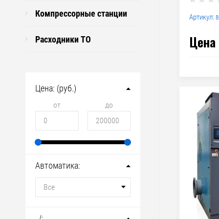
Компрессорные станции
Артикул:
8
Цена 
Расходники ТО
Цена: (руб.)
от
до
Автоматика:
Все
, /: