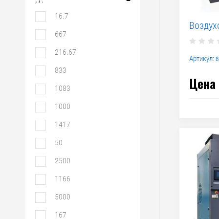
16.7
Воздух
667
216.67
Артикул:
8
833
Цена 
1083
1000
1417
50
2500
1166
5000
167