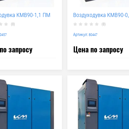
одувка КМВ90-1,1 ПМ
Воздуходувка КМВ90-0
(0)
(0)
Артикул:
0457
80447
по запросу
Цена по запросу