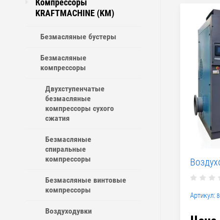
Компрессоры
KRAFTMACHINE (KM)
Безмасляные бустеры
Безмасляные
компрессоры
Двухступенчатые
безмасляные
компрессоры сухого
сжатия
Безмасляные
спиральные
компрессоры
Воздух
Безмасляные винтовые
компрессоры
Артикул:
8
Воздуходувки