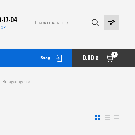
0-17-04
нок
0
0.00
₽
Вход
/  Воздуходувки