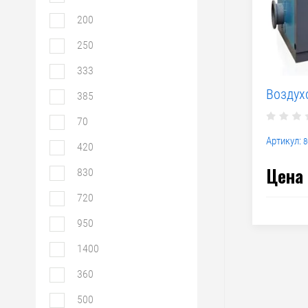
200
250
333
Воздух
385
70
Артикул:
8
420
Цена 
830
720
950
1400
360
500